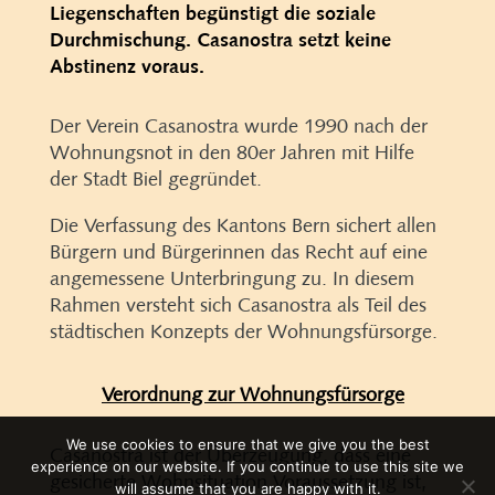
Liegenschaften begünstigt die soziale
Durchmischung. Casanostra setzt keine
Abstinenz voraus.
Der Verein Casanostra wurde 1990 nach der
Wohnungsnot in den 80er Jahren mit Hilfe
der Stadt Biel gegründet.
Die Verfassung des Kantons Bern sichert allen
Bürgern und Bürgerinnen das Recht auf eine
angemessene Unterbringung zu. In diesem
Rahmen versteht sich Casanostra als Teil des
städtischen Konzepts der Wohnungsfürsorge.
Verordnung zur Wohnungsfürsorge
We use cookies to ensure that we give you the best
Casanostra ist der Überzeugung, dass eine
experience on our website. If you continue to use this site we
gesicherte Wohnsituation Voraussetzung ist,
will assume that you are happy with it.