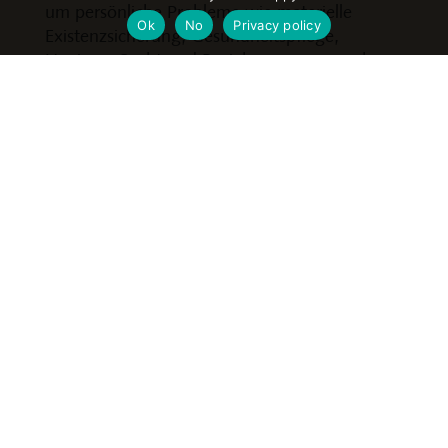
um persönliche Probleme wie materielle
Ok
No
Privacy policy
Existenzsicherung, Gesundheitspflege,
Hygiene, Sucht und Beziehungen anzugehen.
Unser Impact