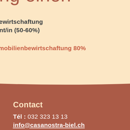
ewirtschaftung
nt/in (50-60
%)
mmobilienbewirtschaftung 80%
Contact
Tél :
032 323 13 13
info@casanostra-biel.ch