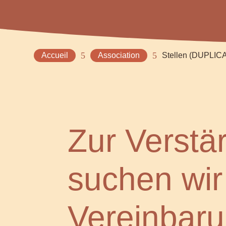
5
5
Accueil
Association
Stellen (DUPLIC
Zur Verst
suchen wir
Vereinbaru